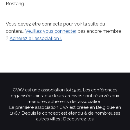
Rostang.
Vous devez être connecté pour voir la suite du
contenu.
Veuillez vous connecter
, pas encore membre
?
Adhérez à l'association !.
CVAV est une association loi 1901. Les conférences
organisées ainsi que leurs archives sont réservés aux
membres adhérents de l’association.
La première association CVA est créée en Belgique en
1967. Depuis le concept est étendu à de nombreuses
autres villes :
Découvrez-les
.