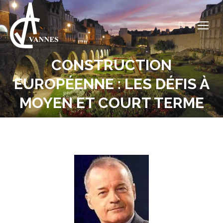
Recherche
:
CONSTRUCTION
EUROPÉENNE : LES DÉFIS À
Vous êtes ici :
MOYEN ET COURT TERME