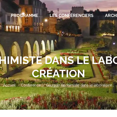
PROGRAMME
LES CONFÉRENCIERS
ARCH
HIMISTE DANS LE LAB
CRÉATION
Vous êtes ici :
Accueil
Conférence
Gauguin l’alchimiste dans le laboratoire…