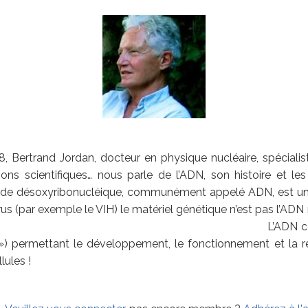
 Bertrand Jordan, docteur en physique nucléaire, spéciali
ions scientifiques… nous parle de l’ADN, son histoire et le
acide désoxyribonucléique, communément appelé ADN, est u
appelés rétrovirus (par exemple le VIH) le maté
e l’information généti
 permettant le développement, le fonctionnement et la r
lules !