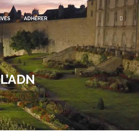
IVES
ADHÉRER
Recherc
:
L’ADN