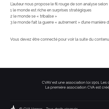
L’auteur nous propose le fil rouge de son analyse selon 
1 le monde est riche en surprises stratégiques
2 le monde se « tribalise »
3 le monde fait la guerre « autrement » d’une manière di
Vous devez être connecté pour voir la suite du contenu
CVAV est une association loi 1901. Les
La première association CVA est créé