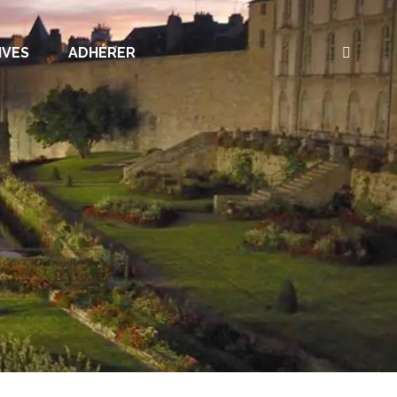
IVES
ADHÉRER
Recherc
: