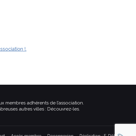
ssociation !.
aux membres adhérents de l’association.
reuses autres villes :
Découvrez-les
.