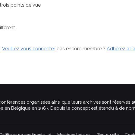
trois points de vue
fférent
.
Veuillez vous connecter
, pas encore membre ?
Adhérez à l'a
 conférences organisées ainsi que leurs archives sont réservés 
e en Belgique en 1967. Depuis le concept est étendu à de nomb