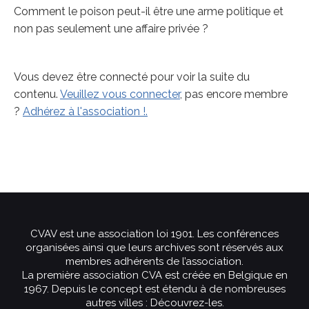
Comment le poison peut-il être une arme politique et
non pas seulement une affaire privée ?
Vous devez être connecté pour voir la suite du
contenu.
Veuillez vous connecter
, pas encore membre
?
Adhérez à l'association !.
CVAV est une association loi 1901. Les conférences
organisées ainsi que leurs archives sont réservés aux
membres adhérents de l’association.
La première association CVA est créée en Belgique en
1967. Depuis le concept est étendu à de nombreuses
autres villes :
Découvrez-les
.