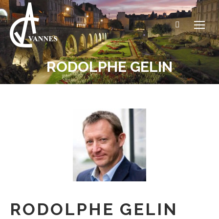
Recherche
:
RODOLPHE GELIN
Vous êtes ici :
RODOLPHE GELIN